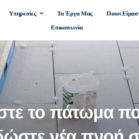
Υπηρεσίες
Τα Έργα Μας
Ποιοι Είμασ
Επικοινωνία
τε το πάτωμα π
 δώστε νέα πνοή 