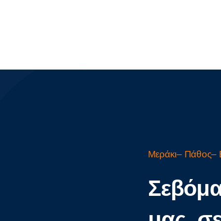
Μεράκι– Πάθος– 
Σεβόμα
μας, σ